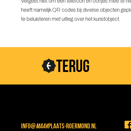
Vergeet niet om een telefoon en oortjes mee te 
heeft namelijk QR codes bij diverse objecten gep
te beluisteren met uitleg over het kunstobject.
TERUG
INFO@
MAAK
PLAATS-ROERMOND.NL