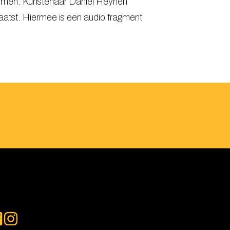
nemen. Kunstenaar Daniël Heynen
laatst. Hiermee is een audio fragment