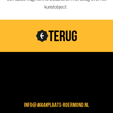
kunstobject.
TERUG
INFO@
MAAK
PLAATS-ROERMOND.NL