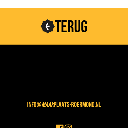
TERUG
INFO@
MAAK
PLAATS-ROERMOND.NL